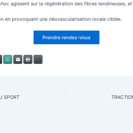
hoc agissent sur la régénération des fibres tendineuses, et
ion en provoquant une néovascularisation locale ciblée.
Prendre rendez-vous
dIn
X
WhatsApp
E-mail
Imprimer
Bluesky
U SPORT
TRACTIO