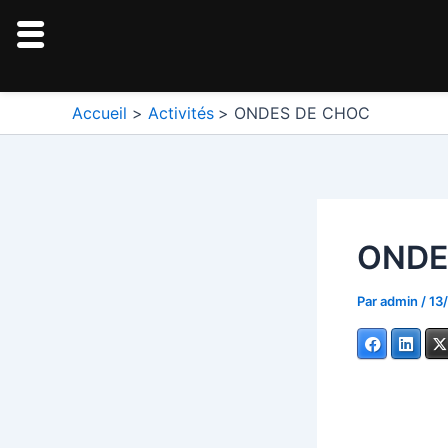
Aller
au
contenu
Navigation
Accueil
Activités
ONDES DE CHOC
des
articles
ONDE
Par
admin
/
13
Facebook
Linke