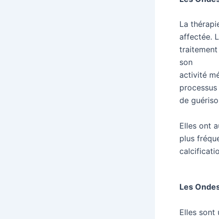
La thérapi
affectée. 
traitement
son
activité m
processus
de guérison
Elles ont a
plus fréqu
calcificati
Les Ondes
Elles sont 