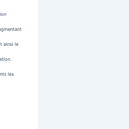
ion
augmentant
 ainsi le
ation.
nts les