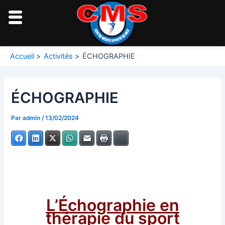
Aller
au
contenu
Navigation
Accueil
Activités
ÉCHOGRAPHIE
des
articles
ÉCHOGRAPHIE
Par
admin
/
13/02/2024
Facebook
LinkedIn
X
WhatsApp
E-mail
Imprimer
Bluesky
L’Échographie en
thérapie du sport