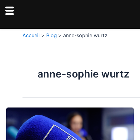
Aller
au
contenu
Accueil
Blog
anne-sophie wurtz
anne-sophie wurtz