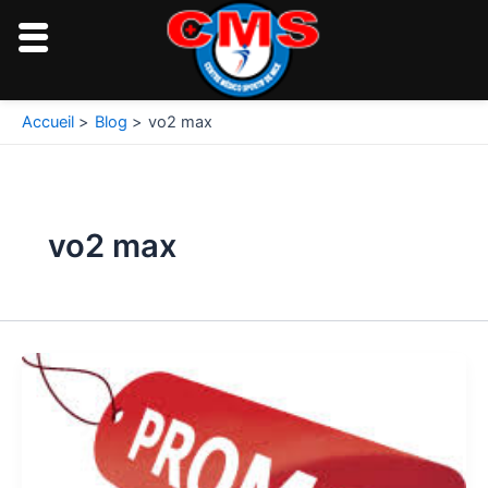
Aller
au
contenu
Accueil
Blog
vo2 max
vo2 max