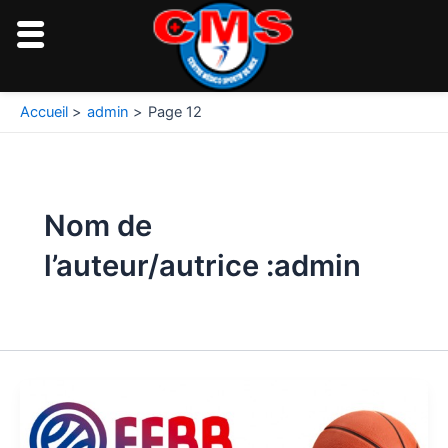
Aller
au
contenu
Pagination
Accueil
admin
Page 12
d’article
Nom de
l’auteur/autrice :admin