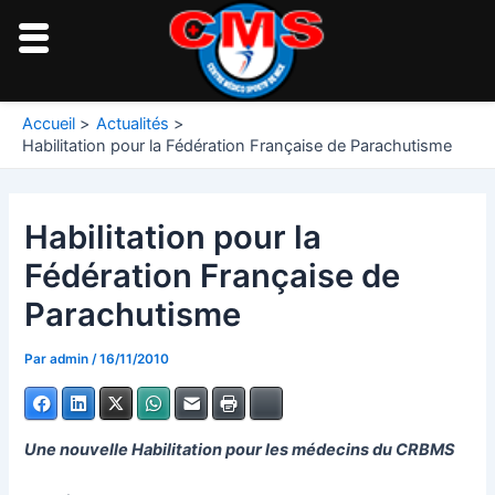
Aller
au
contenu
Navigation
Accueil
Actualités
des
Habilitation pour la Fédération Française de Parachutisme
articles
Habilitation pour la
Fédération Française de
Parachutisme
Par
admin
/
16/11/2010
Facebook
LinkedIn
X
WhatsApp
E-mail
Imprimer
Bluesky
Une nouvelle Habilitation pour les médecins du CRBMS