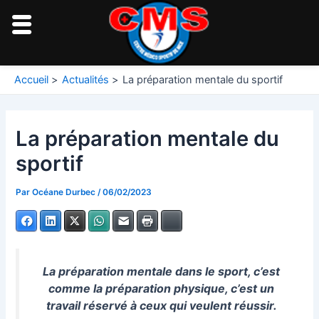
Aller
au
contenu
Navigation
Accueil
Actualités
La préparation mentale du sportif
des
articles
La préparation mentale du
sportif
Par
Océane Durbec
/
06/02/2023
Facebook
LinkedIn
X
WhatsApp
E-mail
Imprimer
Bluesky
La préparation mentale dans le sport, c’est
comme la préparation physique, c’est un
travail réservé à ceux qui veulent réussir.