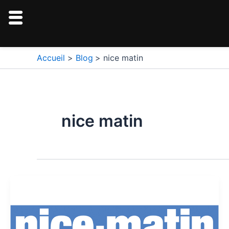
Aller
au
contenu
Accueil
Blog
nice matin
nice matin