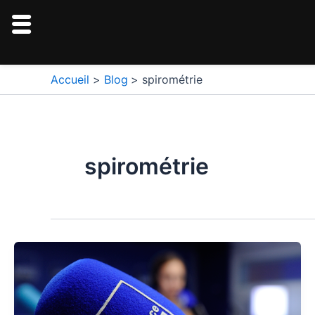
Aller
au
contenu
Accueil
Blog
spirométrie
spirométrie