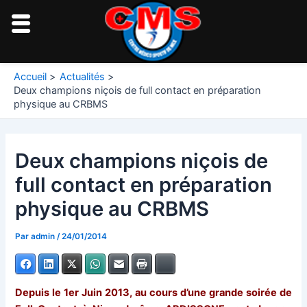
Aller
au
contenu
Navigation
Accueil
Actualités
des
Deux champions niçois de full contact en préparation
articles
physique au CRBMS
Deux champions niçois de
full contact en préparation
physique au CRBMS
Par
admin
/
24/01/2014
Facebook
LinkedIn
X
WhatsApp
E-mail
Imprimer
Bluesky
Depuis le 1er Juin 2013, au cours d’une grande soirée de