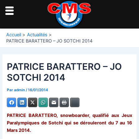
Aller
au
contenu
Navigation
Accueil
Actualités
des
PATRICE BARATTERO – JO SOTCHI 2014
articles
PATRICE BARATTERO – JO
SOTCHI 2014
Par
admin
/
16/01/2014
Facebook
LinkedIn
X
WhatsApp
E-mail
Imprimer
Bluesky
PATRICE BARATTERO, snowboarder, qualifié aux Jeux
Paralympiques de Sotchi qui se dérouleront du 7 au 16
Mars 2014.