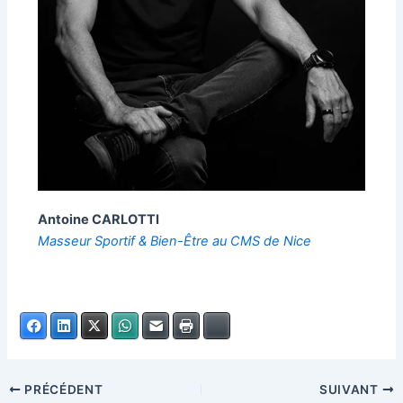
Antoine CARLOTTI
Masseur Sportif & Bien-Être au CMS de Nice
Facebook
LinkedIn
X
WhatsApp
E-mail
Imprimer
Bluesky
PRÉCÉDENT
SUIVANT