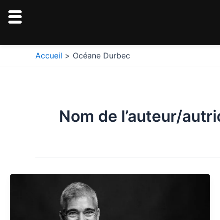
Aller
au
contenu
Pagination
Accueil
Océane Durbec
d’article
Nom de l’auteur/autr