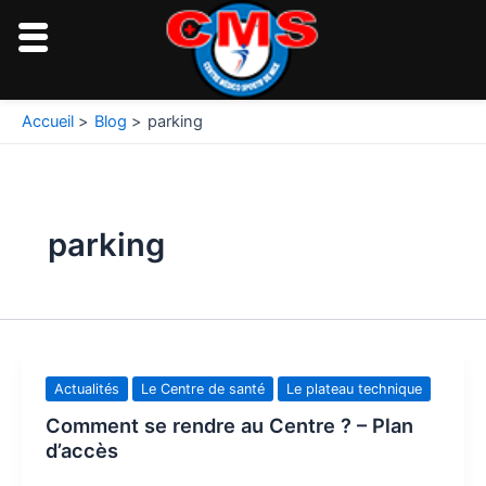
Aller
au
contenu
Accueil
Blog
parking
parking
Actualités
Le Centre de santé
Le plateau technique
Comment se rendre au Centre ? – Plan
d’accès