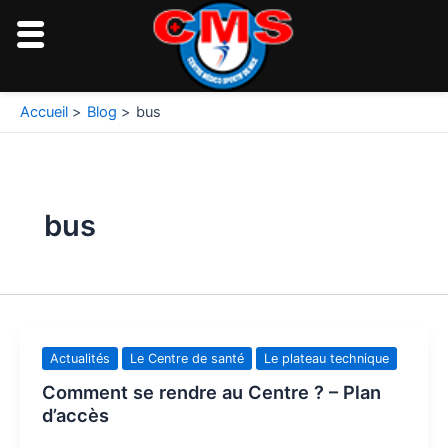
Aller
au
contenu
Accueil
Blog
bus
bus
Actualités
Le Centre de santé
Le plateau technique
Comment se rendre au Centre ? – Plan
d’accès