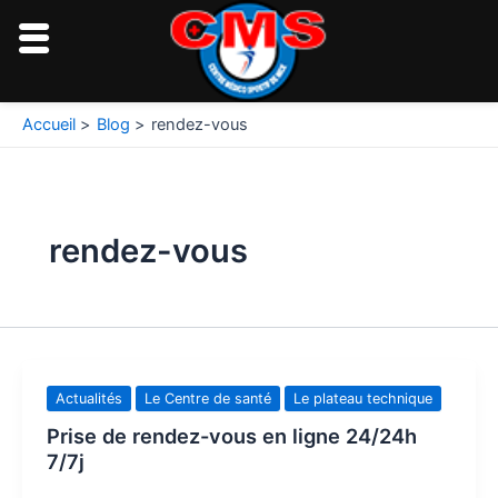
Aller
au
contenu
Accueil
Blog
rendez-vous
rendez-vous
Actualités
Le Centre de santé
Le plateau technique
Prise de rendez-vous en ligne 24/24h
7/7j