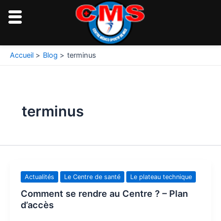
Aller
au
contenu
Accueil
Blog
terminus
terminus
Actualités
Le Centre de santé
Le plateau technique
Comment se rendre au Centre ? – Plan
d’accès