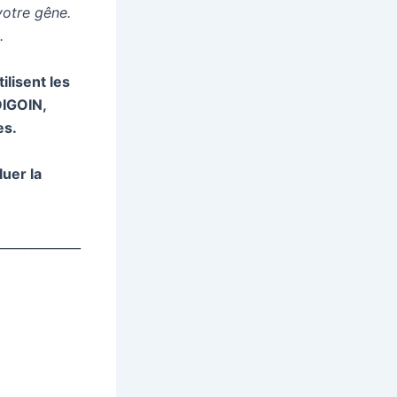
votre gêne.
.
lisent les
DIGOIN,
es.
uer la
_____________