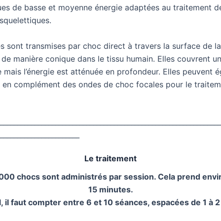
ues de basse et moyenne énergie adaptées au traitement de
squelettiques.
 sont transmises par choc direct à travers la surface de l
 de manière conique dans le tissu humain. Elles couvrent u
e mais l’énergie est atténuée en profondeur. Elles peuvent 
r en complément des ondes de choc focales pour le traite
_________________________________________________________________
_______________________
Le traitement
000 chocs sont administrés par session. Cela prend envi
15 minutes.
, il faut compter entre 6 et 10 séances, espacées de 1 à 