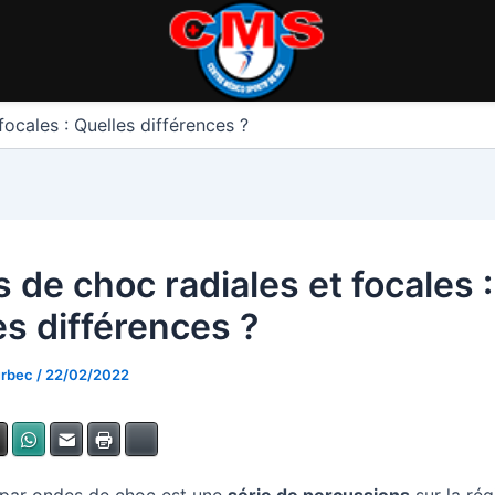
ocales : Quelles différences ?
 de choc radiales et focales :
es différences ?
urbec
/
22/02/2022
dIn
X
WhatsApp
E-mail
Imprimer
Bluesky
 par ondes de choc est une
série de percussions
sur la rég