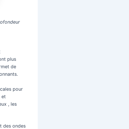
rofondeur
t
ont plus
ermet de
ronnants.
cales pour
 et
ux , les
ont des ondes