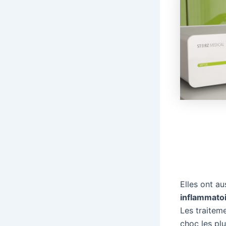
Elles ont au
inflammato
Les traitem
choc les plu