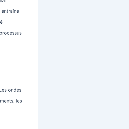
 entraîne
té
 processus
Les ondes
aments, les