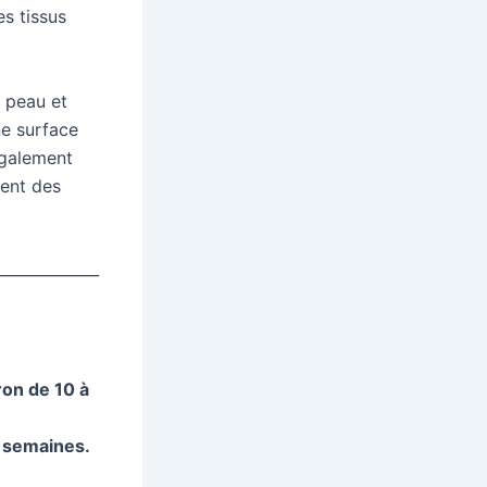
s tissus
a peau et
ne surface
également
ment des
_____________
ron de 10 à
2 semaines.