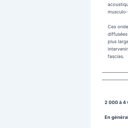
acoustiq
musculo-
Ces ondes
diffusées
plus larg
interveni
fascias.
____________
_____________
2 000 à 4 
En général