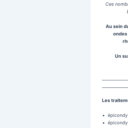
Ces nombre
Au sein d
ondes 
rh
Un su
____________
_____________
Les traitem
épicondyl
épicondy