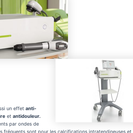
ssi un effet
anti-
ire
et
antidouleur.
ents par ondes de
s fréquents sont pour les calcifications intratendineuses et 