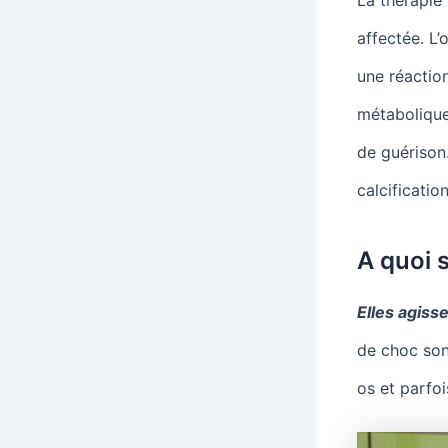
affectée. L
une réactio
métabolique
de guérison.
calcification
A quoi 
Elles agiss
de choc son
os et parfoi