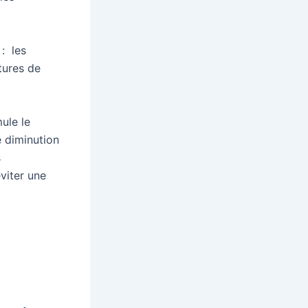
 : les
tures de
ule le
e diminution
s
viter une