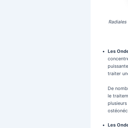
Radiales
Les
Onde
concentré
puissante
traiter u
De nombr
le traite
plusieurs
ostéonécr
Les Onde