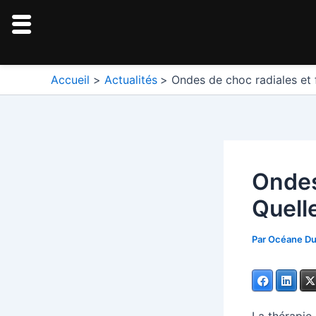
Aller
au
contenu
Navigation
Accueil
Actualités
Ondes de choc radiales et f
des
articles
Ondes
Quell
Par
Océane D
Facebook
Linke
La thérapie