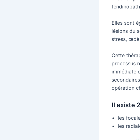
tendinopath
Elles sont é
lésions du s
stress, œd
Cette théra
processus n
immédiate de
secondaires
opération ch
Il existe
les focal
les radia