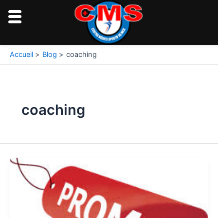
Aller
au
contenu
Pagination
Accueil
Blog
coaching
d’article
coaching