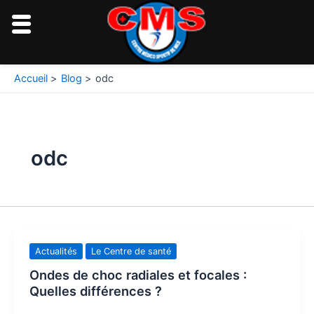
Aller
au
contenu
Accueil
Blog
odc
odc
Actualités
Le Centre de santé
Ondes de choc radiales et focales :
Quelles différences ?