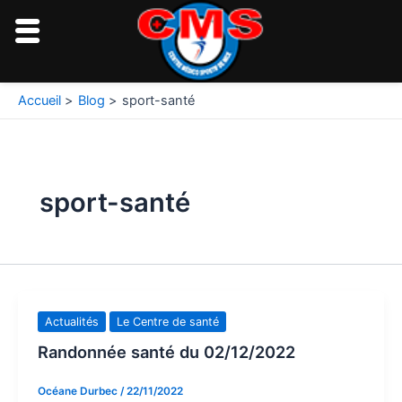
Aller
au
contenu
Pagination
Accueil
Blog
sport-santé
d’article
sport-santé
Actualités
Le Centre de santé
Randonnée santé du 02/12/2022
Océane Durbec
/
22/11/2022