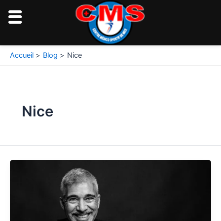
Aller
au
contenu
Pagination
Accueil
Blog
Nice
d’article
Nice