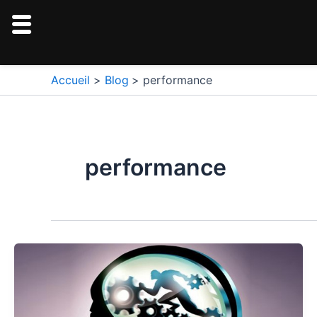
Aller
au
contenu
Accueil
Blog
performance
performance