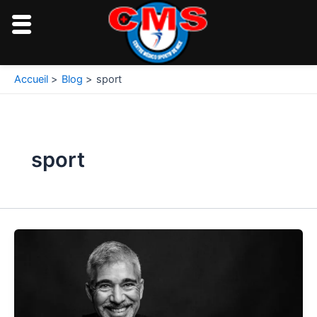
Aller
au
contenu
Pagination
Accueil
Blog
sport
d’article
sport