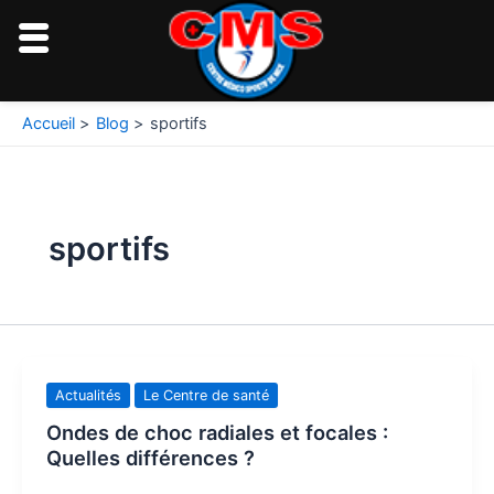
Aller
au
contenu
Accueil
Blog
sportifs
sportifs
Actualités
Le Centre de santé
Ondes de choc radiales et focales :
Quelles différences ?