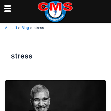
Aller
au
contenu
Pagination
Accueil
Blog
stress
d’article
stress