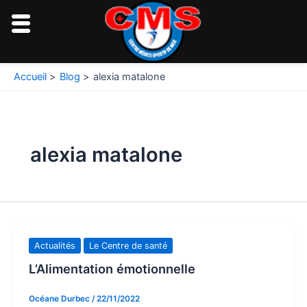
Aller
au
contenu
Pagination
Accueil
Blog
alexia matalone
d’article
alexia matalone
Actualités
Le Centre de santé
L’Alimentation émotionnelle
Océane Durbec
/
22/11/2022