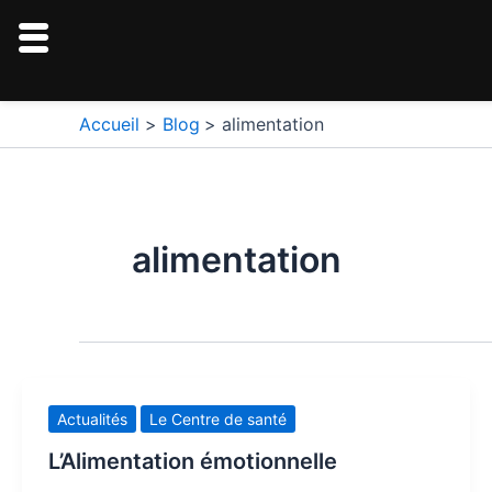
Aller
au
contenu
Pagination
Accueil
Blog
alimentation
d’article
alimentation
Actualités
Le Centre de santé
L’Alimentation émotionnelle