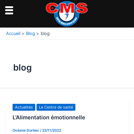
Aller
au
contenu
Accueil
Blog
blog
blog
Actualités
Le Centre de santé
L’Alimentation émotionnelle
Océane Durbec
/
22/11/2022