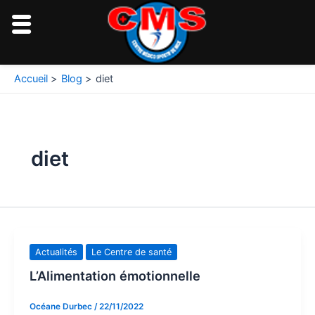
Aller
au
contenu
Accueil
Blog
diet
diet
Actualités
Le Centre de santé
L’Alimentation émotionnelle
Océane Durbec
/
22/11/2022