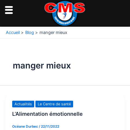
Aller
au
contenu
Accueil
Blog
manger mieux
manger mieux
Actualités
Le Centre de santé
L’Alimentation émotionnelle
Océane Durbec
/
22/11/2022